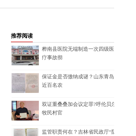
推荐阅读
桦南县医院无端制造一次四级医
疗事故彻
保证金是否缴纳成谜？山东青岛
近百名农
双证重叠叠加会议定罪?呼伦贝尔
牧民村官
监管职责何在？吉林省民政厅“阴