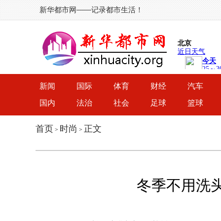
新华都市网——记录都市生活！
新闻
国际
体育
财经
汽车
国内
法治
社会
足球
篮球
首页
时尚
正文
>
>
冬季不用洗