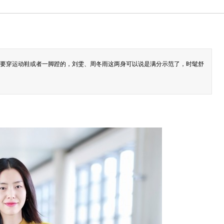
要穿运动鞋或者一脚蹬的，刘雯、周冬雨这两身可以说是满分示范了，时髦舒