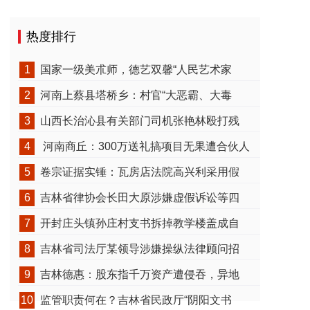
热度排行
1
国家一级美朮师，德艺双馨“人民艺术家
2
河南上蔡县塔桥乡：村官“大恶霸、大毒
3
山西长治沁县有关部门司机张艳林殴打残
4
河南商丘：300万送礼搞项目无果遭合伙人
5
卷宗证据实锤：瓦房店法院高兴利采用假
6
吉林省律协会长田大原涉嫌虚假诉讼等四
7
开封庄头镇孙庄村支书拆掉教学楼盖成自
8
吉林省司法厅某领导涉嫌操纵法律顾问招
9
吉林德惠：股东指千万资产遭侵吞，异地
10
监管职责何在？吉林省民政厅“阴阳文书