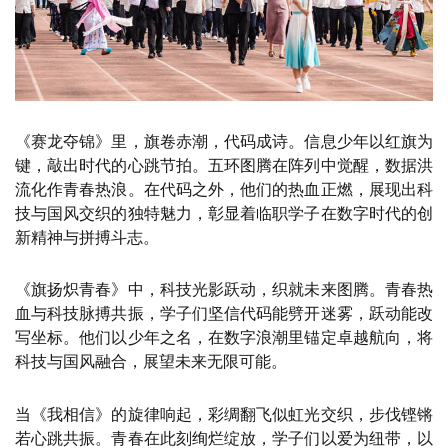
《赛龙夺锦》里，旗卷赤潮，代码成诗。信息少年以红旗为
键，敲出时代的心跳节拍。五环图腾在阵列中觉醒，数据洪
流化作青春热浪。在代码之外，他们的热血正燃，展现出科
技与国风交织的独特魅力，彰显着临职学子在数字时代的创
新精神与拼搏斗志。
《旗扬炽青春》中，科技光影跃动，织就未来图腾。青春热
血与科技脉搏共振，学子们坚信代码能劈开迷雾，跃动能改
写坐标。他们以少年之名，在数字浪潮里锚定卓越航向，将
科技与国风融合，展望未来无限可能。
当《我相信》的旋律响起，彩绸翻飞似虹光交织，步伐铿锵
若心跳共振。青春在此刻绚烂绽放，学子们以爱为纽带，以