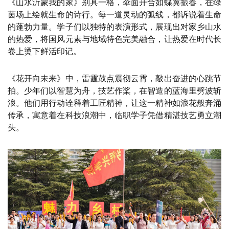
《山水沂蒙我的家》别具一格，伞面开合如蝶翼振春，在绿
茵场上绘就生命的诗行。每一道灵动的弧线，都诉说着生命
的蓬勃力量。学子们以独特的表演形式，展现出对家乡山水
的热爱，将国风元素与地域特色完美融合，让热爱在时代长
卷上烫下鲜活印记。
《花开向未来》中，雷霆鼓点震彻云霄，敲出奋进的心跳节
拍。少年们以智慧为舟，技艺作桨，在智造的蓝海里劈波斩
浪。他们用行动诠释着工匠精神，让这一精神如浪花般奔涌
传承，寓意着在科技浪潮中，临职学子凭借精湛技艺勇立潮
头。