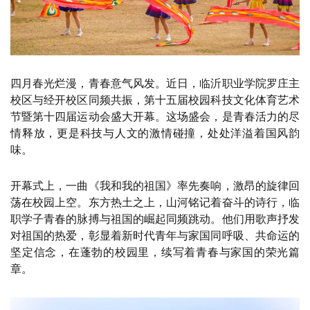
四月春光烂漫，青春意气风发。近日，临沂职业学院罗庄主
校区与经开校区同频共振，第十五届校园科技文化体育艺术
节暨第十四届运动会盛大开幕。这场盛会，是青春活力的尽
情释放，更是科技与人文的激情碰撞，处处洋溢着国风韵
味。
开幕式上，一曲《我和我的祖国》率先奏响，激昂的旋律回
荡在校园上空。东方热土之上，山河铭记着奋斗的诗行，临
职学子青春的脉搏与祖国的崛起同频跳动。他们用歌声抒发
对祖国的热爱，彰显着新时代青年与家国同呼吸、共命运的
坚定信念，在蓬勃的校园里，续写着青春与家国的荣光篇
章。