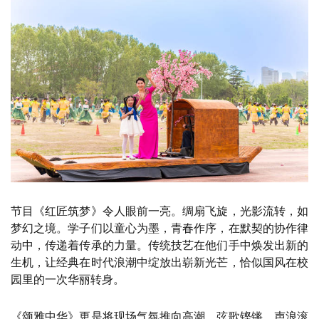
节目《红匠筑梦》令人眼前一亮。绸扇飞旋，光影流转，如
梦幻之境。学子们以童心为墨，青春作序，在默契的协作律
动中，传递着传承的力量。传统技艺在他们手中焕发出新的
生机，让经典在时代浪潮中绽放出崭新光芒，恰似国风在校
园里的一次华丽转身。
《颂雅中华》更是将现场气氛推向高潮。弦歌铿锵，声浪滚