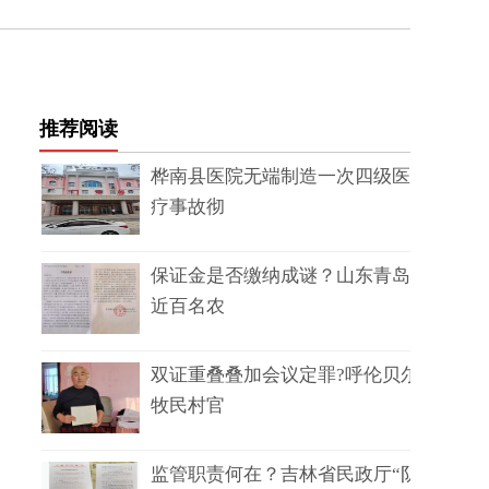
推荐阅读
桦南县医院无端制造一次四级医
疗事故彻
保证金是否缴纳成谜？山东青岛
近百名农
双证重叠叠加会议定罪?呼伦贝尔
牧民村官
监管职责何在？吉林省民政厅“阴