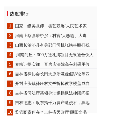
热度排行
1
国家一级美朮师，德艺双馨“人民艺术家
2
河南上蔡县塔桥乡：村官“大恶霸、大毒
3
山西长治沁县有关部门司机张艳林殴打残
4
河南商丘：300万送礼搞项目无果遭合伙人
5
卷宗证据实锤：瓦房店法院高兴利采用假
6
吉林省律协会长田大原涉嫌虚假诉讼等四
7
开封庄头镇孙庄村支书拆掉教学楼盖成自
8
吉林省司法厅某领导涉嫌操纵法律顾问招
9
吉林德惠：股东指千万资产遭侵吞，异地
10
监管职责何在？吉林省民政厅“阴阳文书