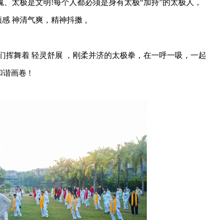
、太极是文明!每个人都必须是身有太极“加持”的太极人，
感 神清气爽，精神抖擞 。
们挥舞着 轻灵舒展 ，刚柔并济的太极拳，在一呼一吸，一起
谐画卷 !